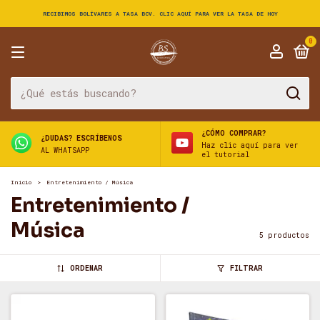
RECIBIMOS BOLÍVARES A TASA BCV. CLIC AQUÍ PARA VER LA TASA DE HOY
0
¿CÓMO COMPRAR?
¿DUDAS? ESCRÍBENOS
Haz clic aquí para ver
AL WHATSAPP
el tutorial
Inicio
>
Entretenimiento / Música
Entretenimiento /
Música
5 productos
ORDENAR
FILTRAR