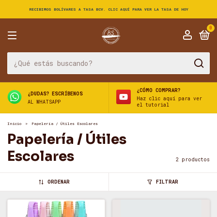
RECIBIMOS BOLÍVARES A TASA BCV. CLIC AQUÍ PARA VER LA TASA DE HOY
0
¿CÓMO COMPRAR?
¿DUDAS? ESCRÍBENOS
Haz clic aquí para ver
AL WHATSAPP
el tutorial
Inicio
>
Papelería / Útiles Escolares
Papelería / Útiles
Escolares
2 productos
ORDENAR
FILTRAR