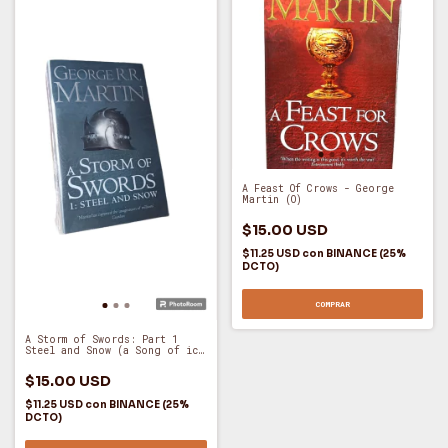
A Feast Of Crows - George
Martin (O)
$15.00 USD
$11.25 USD
con
BINANCE (25%
DCTO)
COMPRAR
A Storm of Swords: Part 1
Steel and Snow (a Song of ice
and Fire, Book 3) - George
Martin (O)
$15.00 USD
$11.25 USD
con
BINANCE (25%
DCTO)