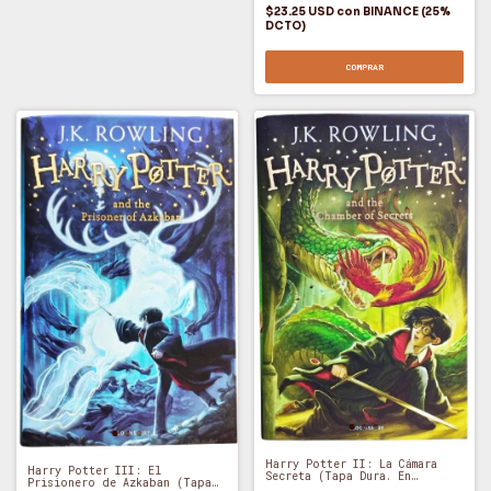
$23.25 USD
con
BINANCE (25%
DCTO)
COMPRAR
Harry Potter II: La Cámara
Harry Potter III: El
Secreta (Tapa Dura. En
Prisionero de Azkaban (Tapa
Inglés) - JK Rowling (O)