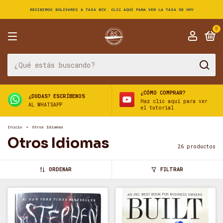
RECIBIMOS BOLÍVARES A TASA BCV. CLIC AQUÍ PARA VER LA TASA DE HOY
0
¿CÓMO COMPRAR?
¿DUDAS? ESCRÍBENOS
Haz clic aquí para ver
AL WHATSAPP
el tutorial
Inicio
>
Otros Idiomas
Otros Idiomas
26 productos
ORDENAR
FILTRAR