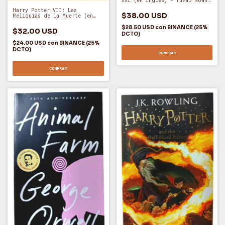
XXI (en Inglés) - Yuval Noah
Harari (O)
Harry Potter VII: Las
$38.00 USD
Reliquias de la Muerte (en
Inglés) - J. K. Rowling (O)
$28.50 USD
con
BINANCE (25%
$32.00 USD
DCTO)
$24.00 USD
con
BINANCE (25%
DCTO)
COMPRAR
COMPRAR