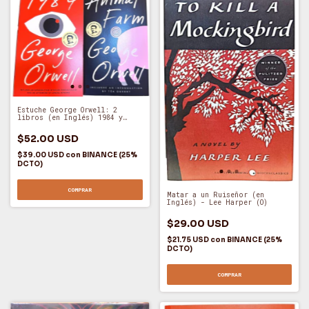
Estuche George Orwell: 2
libros (en Inglés) 1984 y
Rebelión en la Granja
$52.00 USD
$39.00 USD
con
BINANCE (25%
DCTO)
COMPRAR
Matar a un Ruiseñor (en
Inglés) - Lee Harper (O)
$29.00 USD
$21.75 USD
con
BINANCE (25%
DCTO)
COMPRAR