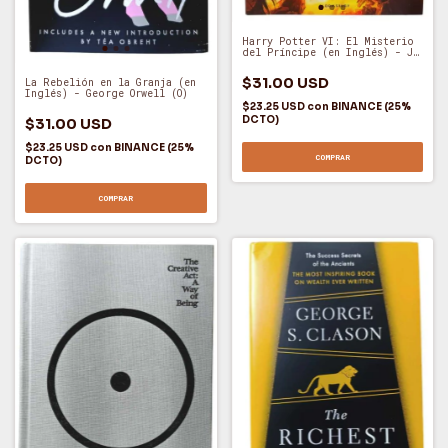
Harry Potter VI: El Misterio
del Príncipe (en Inglés) - JK
Rowling (O)
$31.00 USD
La Rebelión en la Granja (en
Inglés) - George Orwell (O)
$23.25 USD
con
BINANCE (25%
DCTO)
$31.00 USD
$23.25 USD
con
BINANCE (25%
COMPRAR
DCTO)
COMPRAR