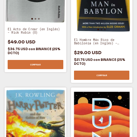
El Acto de Crear (en Inglés)
- Rick Rubin (O)
El Hombre Más Rico de
$49.00 USD
Babilonia (en Inglés) -
George Samuel Clason (O)
$36.75 USD
con
BINANCE (25%
$29.00 USD
DCTO)
$21.75 USD
con
BINANCE (25%
DCTO)
COMPRAR
COMPRAR