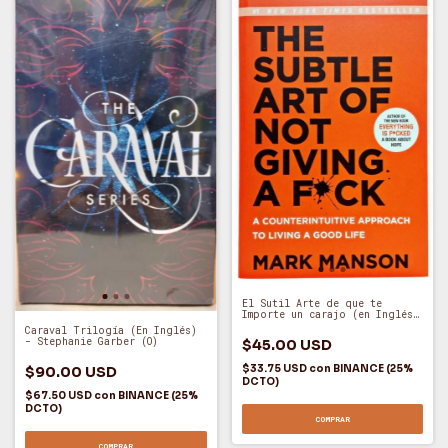
El Sutil Arte de que te
Importe un carajo (en Inglés)
- Mark Manson (O)
Caraval Trilogía (En Inglés)
- Stephanie Garber (O)
$45.00 USD
$33.75 USD
con
BINANCE (25%
$90.00 USD
DCTO)
$67.50 USD
con
BINANCE (25%
DCTO)
COMPRAR
COMPRAR