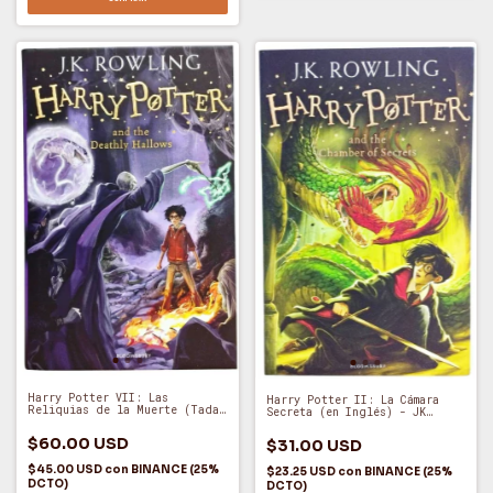
Harry Potter VII: Las
Harry Potter II: La Cámara
Reliquias de la Muerte (Tada
Secreta (en Inglés) - JK
Dura. En Inglés) - J. K.
Rowling (O)
Rowling (O)
$60.00 USD
$31.00 USD
$45.00 USD
con
BINANCE (25%
$23.25 USD
con
BINANCE (25%
DCTO)
DCTO)