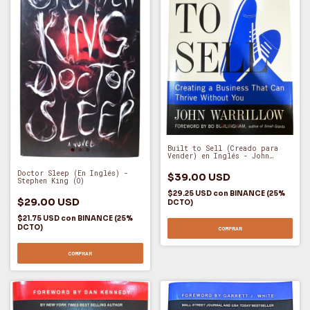
Built to Sell (Creado para
Vender) en Inglés - John
Warrillow (O)
Doctor Sleep (En Inglés) -
$39.00 USD
Stephen King (O)
$29.25 USD
con
BINANCE (25%
$29.00 USD
DCTO)
$21.75 USD
con
BINANCE (25%
DCTO)
COMPRAR
COMPRAR