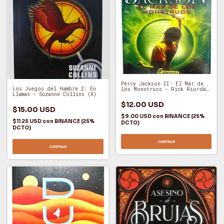
Percy Jackson II: El Mar de
Los Juegos del Hambre 2: En
los Monstruos - Rick Riordan
Llamas - Suzanne Collins (A)
(A)
$12.00 USD
$15.00 USD
$9.00 USD
con
BINANCE (25%
$11.25 USD
con
BINANCE (25%
DCTO)
DCTO)
COMPRAR
COMPRAR