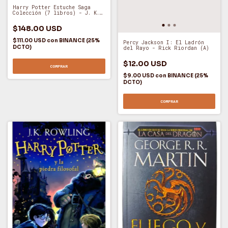
Harry Potter Estuche Saga
Colección (7 libros) - J. K.
Rowling (O)
$148.00 USD
$111.00 USD
con
BINANCE (25%
Percy Jackson I: El Ladrón
DCTO)
del Rayo - Rick Riordan (A)
$12.00 USD
COMPRAR
$9.00 USD
con
BINANCE (25%
DCTO)
COMPRAR