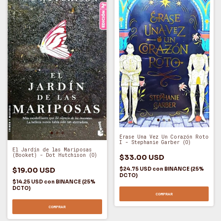
Érase Una Vez Un Corazón Roto
I - Stephanie Garber (O)
El Jardín de las Mariposas
(Booket) - Dot Hutchison (O)
$33.00 USD
$19.00 USD
$24.75 USD
con
BINANCE (25%
DCTO)
$14.25 USD
con
BINANCE (25%
DCTO)
COMPRAR
COMPRAR