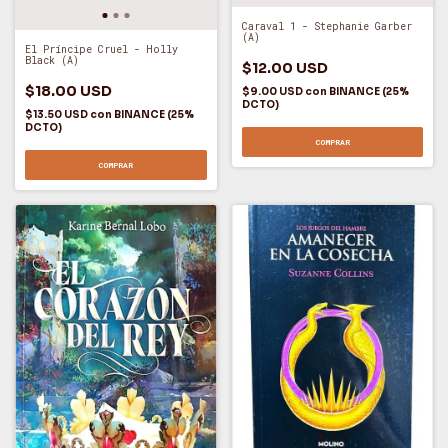
Caraval 1 - Stephanie Garber
(A)
El Príncipe Cruel - Holly
Black (A)
$12.00 USD
$18.00 USD
$9.00 USD
con
BINANCE (25%
DCTO)
$13.50 USD
con
BINANCE (25%
DCTO)
COMPRAR
COMPRAR