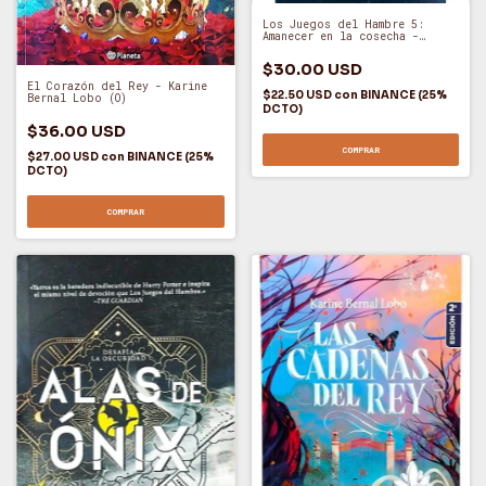
Los Juegos del Hambre 5:
Amanecer en la cosecha -
Suzanne Collins (O)
$30.00 USD
El Corazón del Rey - Karine
$22.50 USD
con
BINANCE (25%
Bernal Lobo (O)
DCTO)
$36.00 USD
COMPRAR
$27.00 USD
con
BINANCE (25%
DCTO)
COMPRAR