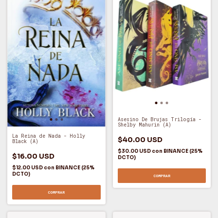
Asesino De Brujas Trilogía -
Shelby Mahurin (A)
La Reina de Nada - Holly
$40.00 USD
Black (A)
$30.00 USD
con
BINANCE (25%
$16.00 USD
DCTO)
$12.00 USD
con
BINANCE (25%
DCTO)
COMPRAR
COMPRAR