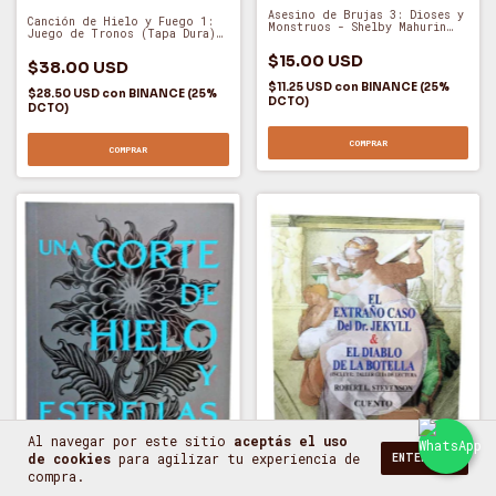
Asesino de Brujas 3: Dioses y
Canción de Hielo y Fuego 1:
Monstruos - Shelby Mahurin
Juego de Tronos (Tapa Dura)
(A)
- George Martin (O)
$15.00 USD
$38.00 USD
$11.25 USD
con
BINANCE (25%
$28.50 USD
con
BINANCE (25%
DCTO)
DCTO)
COMPRAR
COMPRAR
Al navegar por este sitio
aceptás el uso
de cookies
para agilizar tu experiencia de
ENTENDIDO
compra.