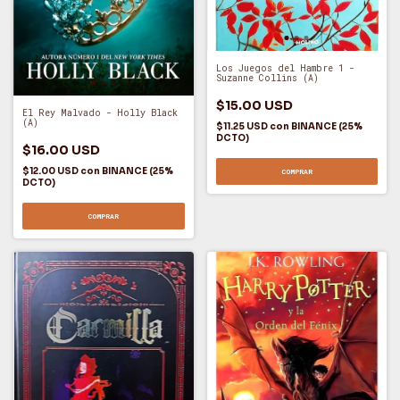
Los Juegos del Hambre 1 -
Suzanne Collins (A)
$15.00 USD
El Rey Malvado - Holly Black
(A)
$11.25 USD
con
BINANCE (25%
DCTO)
$16.00 USD
$12.00 USD
con
BINANCE (25%
COMPRAR
DCTO)
COMPRAR