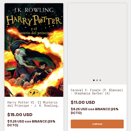
Caraval 3: Finale (P. Blancas)
- Stephanie Garber (A)
$11.00 USD
Harry Potter VI: El Misterio
del Príncipe - J. K. Rowling
(A)
$8.25 USD
con
BINANCE (25%
DCTO)
$15.00 USD
$11.25 USD
con
BINANCE (25%
COMPRAR
DCTO)