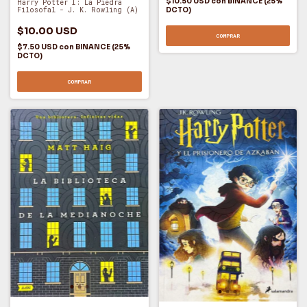
$10.50 USD
con
BINANCE (25%
Harry Potter I: La Piedra
Filosofal - J. K. Rowling (A)
DCTO)
$10.00 USD
COMPRAR
$7.50 USD
con
BINANCE (25%
DCTO)
COMPRAR