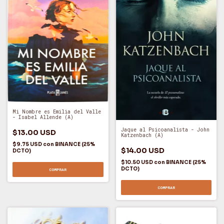
Mi Nombre es Emilia del Valle
- Isabel Allende (A)
Jaque al Psicoanalista - John
$13.00 USD
Katzenbach (A)
$9.75 USD
con
BINANCE (25%
$14.00 USD
DCTO)
$10.50 USD
con
BINANCE (25%
DCTO)
COMPRAR
COMPRAR