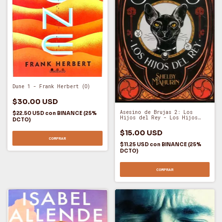
Dune 1 - Frank Herbert (O)
$30.00 USD
Asesino de Brujas 2: Los
$22.50 USD
con
BINANCE (25%
Hijos del Rey - Los Hijos
DCTO)
del Rey (A)
$15.00 USD
COMPRAR
$11.25 USD
con
BINANCE (25%
DCTO)
COMPRAR