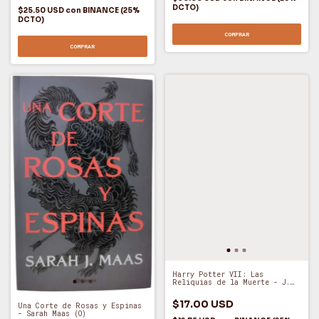
DCTO)
$25.50 USD
con
BINANCE (25%
DCTO)
COMPRAR
COMPRAR
Harry Potter VII: Las
Reliquias de la Muerte - J.
K. Rowling (A)
$17.00 USD
Una Corte de Rosas y Espinas
- Sarah Maas (O)