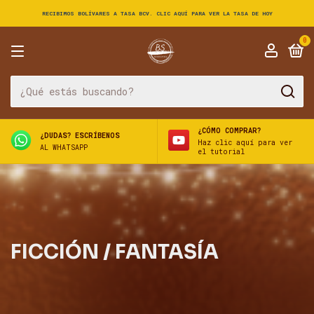
RECIBIMOS BOLÍVARES A TASA BCV. CLIC AQUÍ PARA VER LA TASA DE HOY
0
¿CÓMO COMPRAR?
¿DUDAS? ESCRÍBENOS
Haz clic aquí para ver
AL WHATSAPP
el tutorial
FICCIÓN / FANTASÍA