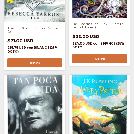
Las Cadenas del Rey - Karine
Bernal Lobo (O)
Alas de Ónix - Rebeca Yarros
(A)
$32.00 USD
$21.00 USD
$24.00 USD
con
BINANCE (25%
DCTO)
$15.75 USD
con
BINANCE (25%
DCTO)
COMPRAR
COMPRAR