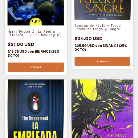
Canción de Hielo y Fuego
Precuela: Fuego y Sangre -
Harry Potter I: La Piedra
George Martin (O)
Filosofal - J. K. Rowling (O)
$34.00 USD
$21.00 USD
$25.50 USD
con
BINANCE (25%
DCTO)
$15.75 USD
con
BINANCE (25%
DCTO)
COMPRAR
COMPRAR