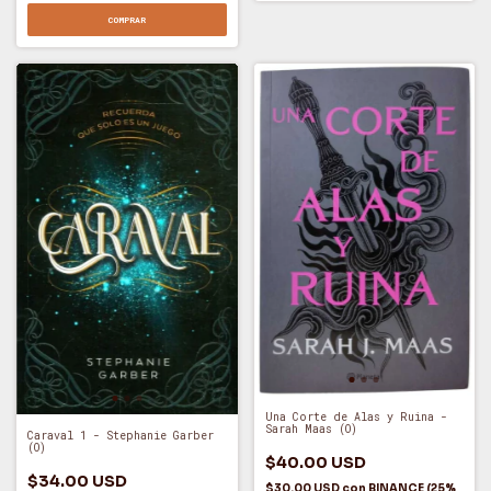
COMPRAR
Una Corte de Alas y Ruina -
Sarah Maas (O)
Caraval 1 - Stephanie Garber
(O)
$40.00 USD
$34.00 USD
$30.00 USD
con
BINANCE (25%