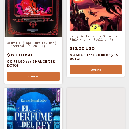
Harry Potter V: La Orden de
Fénix - J. K. Rowling (A)
Carmilla (Tapa Dura Ed. B&N)
- Sheridan Le Fanu (O)
$18.00 USD
$17.00 USD
$13.50 USD
con
BINANCE (25%
DCTO)
$12.75 USD
con
BINANCE (25%
DCTO)
COMPRAR
COMPRAR