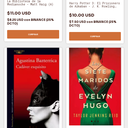
La Biblioteca de la
Harry Potter 3: El Prisionero
Medianoche - Matt Haig (A)
de Azkaban - J. K. Rowling
(A)
$11.00 USD
$10.00 USD
$8.25 USD
con
BINANCE (25%
$7.50 USD
con
BINANCE (25%
DCTO)
DCTO)
COMPRAR
COMPRAR