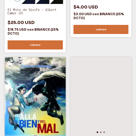
$4.00 USD
El Mito de Sísifo - Albert
Camus (O)
$3.00 USD
con
BINANCE (25%
DCTO)
$25.00 USD
$18.75 USD
con
BINANCE (25%
COMPRAR
DCTO)
COMPRAR