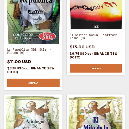
El Sentido Común - Yoritomo
Tashi (O)
$13.00 USD
La República (Ed. Skla) -
Platón (O)
$9.75 USD
con
BINANCE (25%
DCTO)
$11.00 USD
$8.25 USD
con
BINANCE (25%
COMPRAR
DCTO)
COMPRAR