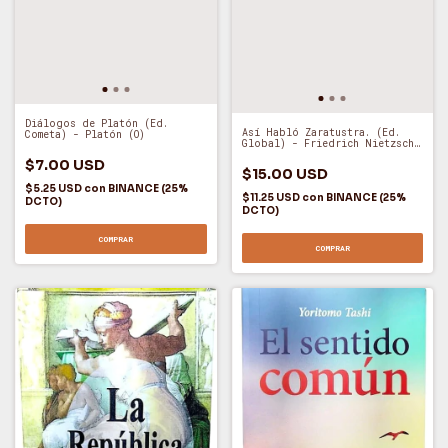
Diálogos de Platón (Ed.
Así Habló Zaratustra. (Ed.
Cometa) - Platón (O)
Global) - Friedrich Nietzsche
(O)
$7.00 USD
$15.00 USD
$5.25 USD
con
BINANCE (25%
$11.25 USD
con
BINANCE (25%
DCTO)
DCTO)
COMPRAR
COMPRAR