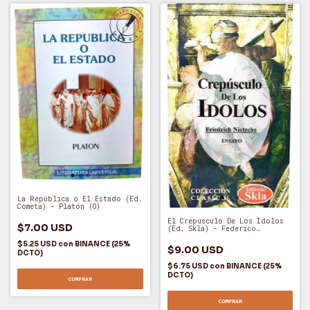
La República o El Estado (Ed.
Cometa) - Platón (O)
El Crepúsculo De Los Ídolos
$7.00 USD
(Ed. Skla) - Federico
Nietzsche (O)
$5.25 USD
con
BINANCE (25%
$9.00 USD
DCTO)
$6.75 USD
con
BINANCE (25%
DCTO)
COMPRAR
COMPRAR