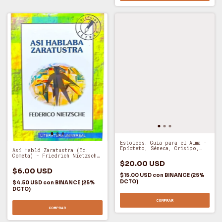
Estoicos. Guía para el Alma -
Epícteto, Séneca, Crisipo,
Así Habló Zaratustra (Ed.
Marco Aurelio (O)
Cometa) - Friedrich Nietzsche
(O)
$20.00 USD
$6.00 USD
$15.00 USD
con
BINANCE (25%
DCTO)
$4.50 USD
con
BINANCE (25%
DCTO)
COMPRAR
COMPRAR