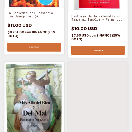
La Sociedad del Cansancio -
Han Byung-Chul (A)
Historia de la Filosofía sin
Temor ni Temblor - Fernando
Savater (E)
$11.00 USD
$10.00 USD
$8.25 USD
con
BINANCE (25%
$7.50 USD
con
BINANCE (25%
DCTO)
DCTO)
COMPRAR
COMPRAR