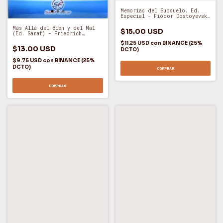
Memorias del Subsuelo. Ed.
Especial - Fiódor Dostoyevski
(O)
Más Allá del Bien y del Mal
$15.00 USD
(Ed. Saraf) - Friedrich
Nietzsche (O)
$11.25 USD
con
BINANCE (25%
$13.00 USD
DCTO)
$9.75 USD
con
BINANCE (25%
DCTO)
COMPRAR
COMPRAR