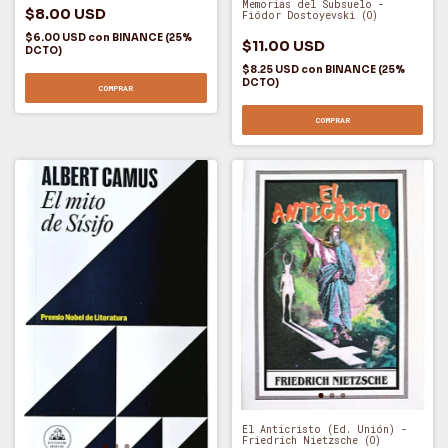
Memorias del Subsuelo -
$8.00 USD
Fiódor Dostoyevski (O)
$6.00 USD
con
BINANCE (25%
$11.00 USD
DCTO)
$8.25 USD
con
BINANCE (25%
DCTO)
COMPRAR
COMPRAR
El Anticristo (Ed. Unión) -
Friedrich Nietzsche (O)