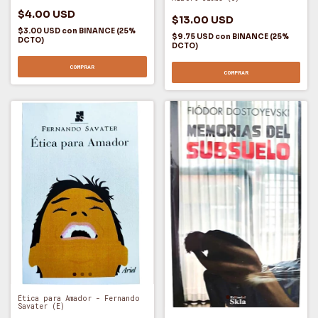
$4.00 USD
$13.00 USD
$3.00 USD
con
BINANCE (25%
$9.75 USD
con
BINANCE (25%
DCTO)
DCTO)
COMPRAR
COMPRAR
Ética para Amador - Fernando
Savater (E)