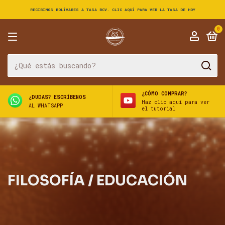
RECIBIMOS BOLÍVARES A TASA BCV. CLIC AQUÍ PARA VER LA TASA DE HOY
0
¿CÓMO COMPRAR?
¿DUDAS? ESCRÍBENOS
Haz clic aquí para ver
AL WHATSAPP
el tutorial
FILOSOFÍA / EDUCACIÓN