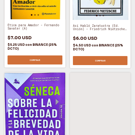
Ética para Amador - Fernando
Así Habló Zaratustra (Ed.
Savater (A)
Unión) - Friedrich Nietzsche
(O)
$7.00 USD
$6.00 USD
$5.25 USD
con
BINANCE (25%
$4.50 USD
con
BINANCE (25%
DCTO)
DCTO)
COMPRAR
COMPRAR