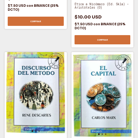
Ética a Nicómaco (Ed. Skla) -
$7.50 USD
con
BINANCE (25%
Aristóteles (O)
DCTO)
$10.00 USD
COMPRAR
$7.50 USD
con
BINANCE (25%
DCTO)
COMPRAR