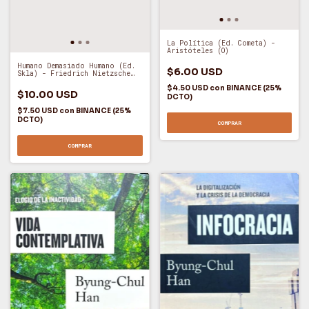
La Política (Ed. Cometa) -
Aristóteles (O)
Humano Demasiado Humano (Ed.
$6.00 USD
Skla) - Friedrich Nietzsche
(O)
$4.50 USD
con
BINANCE (25%
$10.00 USD
DCTO)
$7.50 USD
con
BINANCE (25%
DCTO)
COMPRAR
COMPRAR