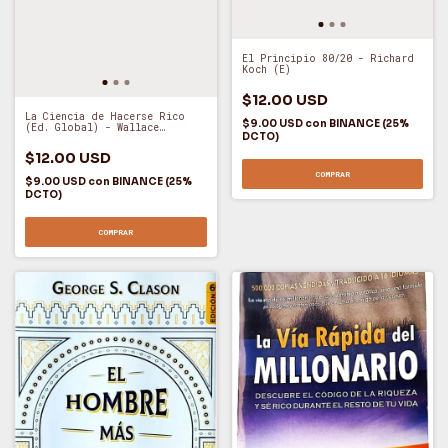
El Principio 80/20 - Richard
Koch (E)
$12.00 USD
La Ciencia de Hacerse Rico
$9.00 USD
con
BINANCE (25%
(Ed. Global) - Wallace
DCTO)
Wattles (O)
$12.00 USD
COMPRAR
$9.00 USD
con
BINANCE (25%
DCTO)
COMPRAR