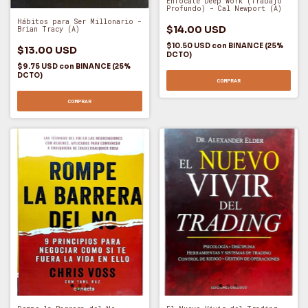
Enfócate Deep Work (Trabajo
Profundo) - Cal Newport (A)
Hábitos para Ser Millonario -
$14.00 USD
Brian Tracy (A)
$10.50 USD
con
BINANCE (25%
$13.00 USD
DCTO)
$9.75 USD
con
BINANCE (25%
DCTO)
COMPRAR
COMPRAR