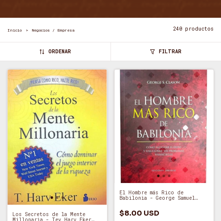
240 productos
Inicio
>
Negocios / Empresa
ORDENAR
FILTRAR
El Hombre más Rico de
Babilonia - George Samuel
Clason (A)
$8.00 USD
Los Secretos de la Mente
Millonaria - Tev Harv Eker