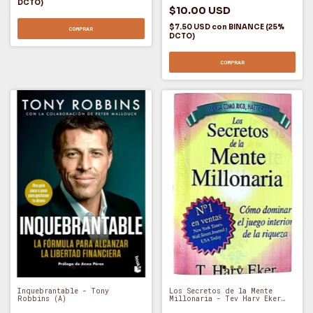
DCTO)
$10.00 USD
$7.50 USD
con
BINANCE (25%
COMPRAR
DCTO)
COMPRAR
Los Secretos de la Mente
Inquebrantable - Tony
Millonaria - Tev Harv Eker
Robbins (A)
(E)