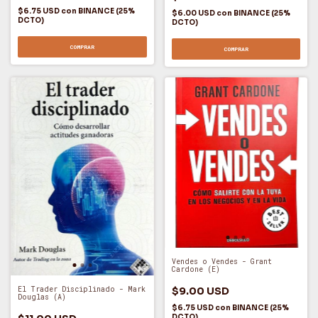
$6.75 USD
con
BINANCE (25%
$6.00 USD
con
BINANCE (25%
DCTO)
DCTO)
COMPRAR
COMPRAR
Vendes o Vendes - Grant
Cardone (E)
El Trader Disciplinado - Mark
$9.00 USD
Douglas (A)
$6.75 USD
con
BINANCE (25%
DCTO)