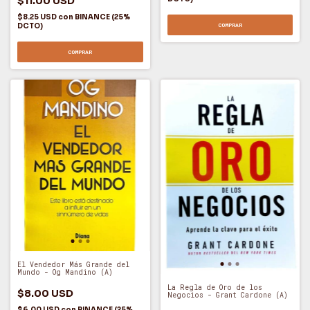
$11.00 USD
$8.25 USD
con
BINANCE (25%
DCTO)
COMPRAR
COMPRAR
El Vendedor Más Grande del
Mundo - Og Mandino (A)
La Regla de Oro de los
$8.00 USD
Negocios - Grant Cardone (A)
$6.00 USD
con
BINANCE (25%