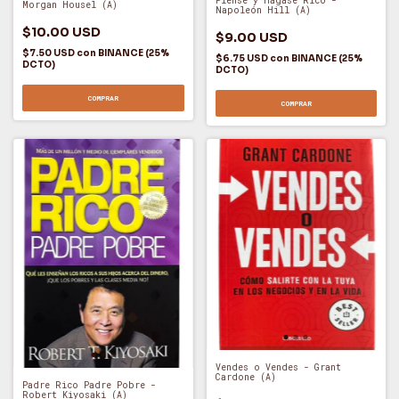
Piense y Hágase Rico -
Morgan Housel (A)
Napoleón Hill (A)
$10.00 USD
$9.00 USD
$7.50 USD
con
BINANCE (25%
$6.75 USD
con
BINANCE (25%
DCTO)
DCTO)
COMPRAR
COMPRAR
Vendes o Vendes - Grant
Cardone (A)
Padre Rico Padre Pobre -
Robert Kiyosaki (A)