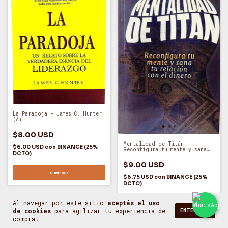
La Paradoja - James C. Hunter
(A)
$8.00 USD
Mentalidad de Titán.
$6.00 USD
con
BINANCE (25%
Reconfigura tu mente y sana
DCTO)
tu relación con el dinero -
Luis F. Soto (E)
$9.00 USD
COMPRAR
$6.75 USD
con
BINANCE (25%
DCTO)
Al navegar por este sitio
aceptás el uso
COMPRAR
de cookies
para agilizar tu experiencia de
ENTENDIDO
compra.