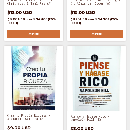
Rompe la Barrera del No -
El Nuevo Vivir del Trading -
Chris Voss & Tahl Raz (A)
Dr. Alexander Elder (A)
$12.00 USD
$15.00 USD
$9.00 USD
con
BINANCE (25%
$11.25 USD
con
BINANCE (25%
DCTO)
DCTO)
COMPRAR
COMPRAR
Crea tu Propia Riqueza -
Piense y Hágase Rico -
Alejandro Cardona (A)
Napoleón Hill (E)
$9.00 USD
$8.00 USD