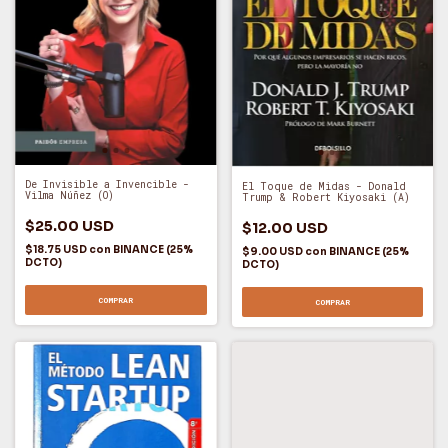
De Invisible a Invencible -
El Toque de Midas - Donald
Vilma Núñez (O)
Trump & Robert Kiyosaki (A)
$25.00 USD
$12.00 USD
$18.75 USD
con
BINANCE (25%
$9.00 USD
con
BINANCE (25%
DCTO)
DCTO)
COMPRAR
COMPRAR