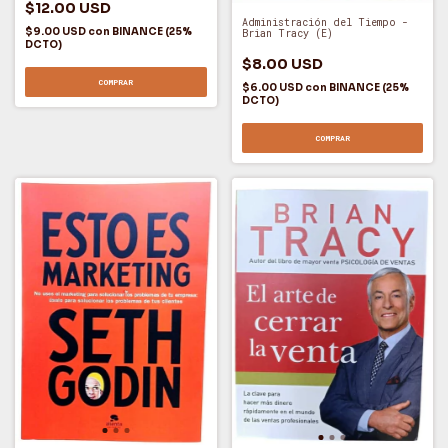
$12.00 USD
Administración del Tiempo -
$9.00 USD
con
BINANCE (25%
Brian Tracy (E)
DCTO)
$8.00 USD
COMPRAR
$6.00 USD
con
BINANCE (25%
DCTO)
COMPRAR