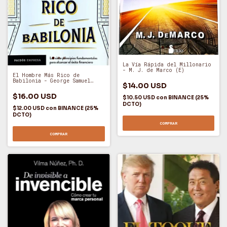
La Vía Rápida del Millonario
- M. J. de Marco (E)
El Hombre Más Rico de
Babilonia - George Samuel
$14.00 USD
Clason (O)
$16.00 USD
$10.50 USD
con
BINANCE (25%
DCTO)
$12.00 USD
con
BINANCE (25%
DCTO)
COMPRAR
COMPRAR