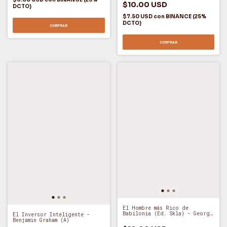
$10.00 USD
DCTO)
$7.50 USD
con
BINANCE (25%
DCTO)
COMPRAR
COMPRAR
El Hombre más Rico de
Babilonia (Ed. Skla) - George
El Inversor Inteligente -
Samuel Clason (O)
Benjamin Graham (A)