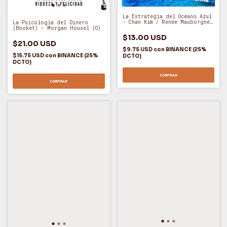
La Estrategia del Océano Azul
- Chan Kim / Renée Mauborgne
La Psicología del Dinero
(A)
(Booket) - Morgan Housel (O)
$13.00 USD
$21.00 USD
$9.75 USD
con
BINANCE (25%
$15.75 USD
con
BINANCE (25%
DCTO)
DCTO)
COMPRAR
COMPRAR