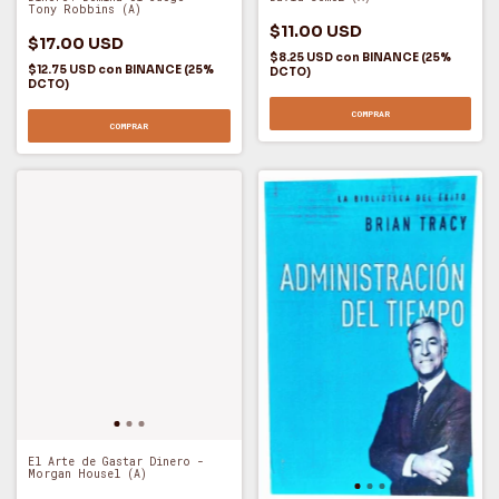
Tony Robbins (A)
$11.00 USD
$17.00 USD
$8.25 USD
con
BINANCE (25%
$12.75 USD
con
BINANCE (25%
DCTO)
DCTO)
COMPRAR
COMPRAR
El Arte de Gastar Dinero -
Morgan Housel (A)