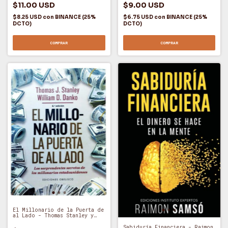
$9.00 USD
$11.00 USD
$6.75 USD
con
BINANCE (25%
$8.25 USD
con
BINANCE (25%
DCTO)
DCTO)
COMPRAR
COMPRAR
El Millonario de la Puerta de
al Lado - Thomas Stanley y
William Danko (A)
Sabiduría Financiera - Raimon