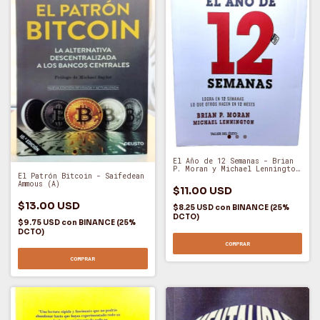
El Año de 12 Semanas - Brian
P. Moran y Michael Lennington
El Patrón Bitcoin - Saifedean
(A)
Ammous (A)
$11.00 USD
$13.00 USD
$8.25 USD
con
BINANCE (25%
DCTO)
$9.75 USD
con
BINANCE (25%
DCTO)
COMPRAR
COMPRAR