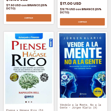
$17.00 USD
$7.50 USD
con
BINANCE (25%
DCTO)
$12.75 USD
con
BINANCE (25%
DCTO)
COMPRAR
COMPRAR
Véndele a la Mente, No a la
Gente - Jürgen Klaric (A)
Piense y Hágase Rico (Ed.