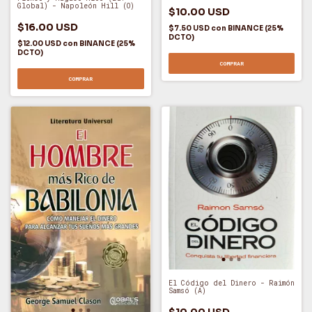
Global) - Napoleón Hill (O)
$10.00 USD
$16.00 USD
$7.50 USD
con
BINANCE (25%
DCTO)
$12.00 USD
con
BINANCE (25%
DCTO)
COMPRAR
COMPRAR
El Código del Dinero - Raimón
Samsó (A)
$10.00 USD