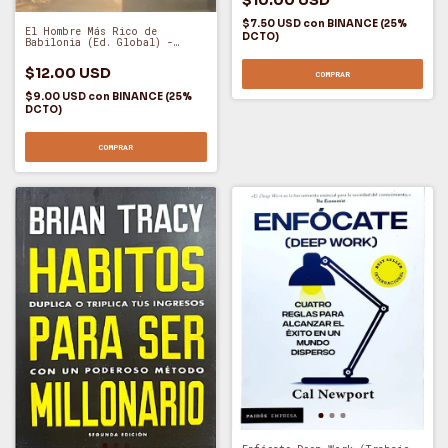
$7.50 USD
con
BINANCE (25%
El Hombre Más Rico de
DCTO)
Babilonia (Ed. Global) -
George Samuel Clason (O)
$12.00 USD
COMPRAR
$9.00 USD
con
BINANCE (25%
DCTO)
COMPRAR