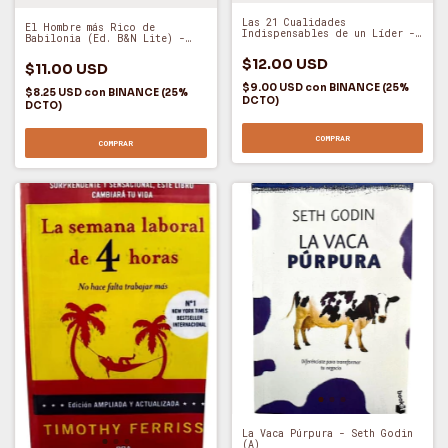
Las 21 Cualidades
El Hombre más Rico de
Indispensables de un Líder -
Babilonia (Ed. B&N Lite) -
John Maxwell (E)
George Samuel Clason (O)
$12.00 USD
$11.00 USD
$9.00 USD
con
BINANCE (25%
$8.25 USD
con
BINANCE (25%
DCTO)
DCTO)
COMPRAR
COMPRAR
La Vaca Púrpura - Seth Godin
(A)