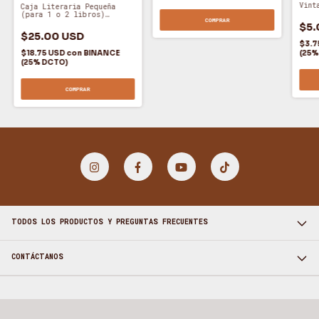
Vint
Caja Literaria Pequeña
(para 1 o 2 libros)
COMPRAR
26x18x12cm
$5.
$25.00 USD
$3.7
(25%
$18.75 USD
con
BINANCE
(25% DCTO)
TODOS LOS PRODUCTOS Y PREGUNTAS FRECUENTES
CONTÁCTANOS