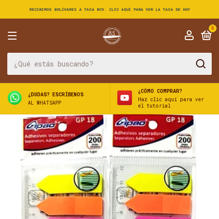
RECIBIMOS BOLÍVARES A TASA BCV. CLIC AQUÍ PARA VER LA TASA DE HOY
0
¿CÓMO COMPRAR?
¿DUDAS? ESCRÍBENOS
Haz clic aquí para ver
AL WHATSAPP
el tutorial