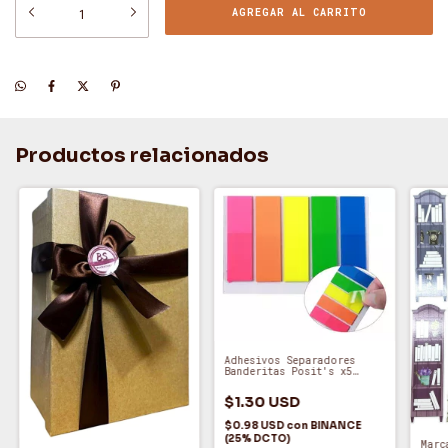
Productos relacionados
Adhesivos Separadores
Banderitas Posit's x5
Colores (125 hojas)
$1.30 USD
$0.98 USD
con
BINANCE
(25% DCTO)
Marc