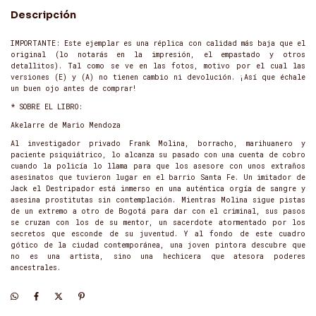
Descripción
IMPORTANTE: Este ejemplar es una réplica con calidad más baja que el
original (lo notarás en la impresión, el empastado y otros
detallitos). Tal como se ve en las fotos, motivo por el cual las
versiones (E) y (A) no tienen cambio ni devolución. ¡Así que échale
un buen ojo antes de comprar!
* SOBRE EL LIBRO:
Akelarre de Mario Mendoza
Al investigador privado Frank Molina, borracho, marihuanero y
paciente psiquiátrico, lo alcanza su pasado con una cuenta de cobro
cuando la policía lo llama para que los asesore con unos extraños
asesinatos que tuvieron lugar en el barrio Santa Fe. Un imitador de
Jack el Destripador está inmerso en una auténtica orgía de sangre y
asesina prostitutas sin contemplación. Mientras Molina sigue pistas
de un extremo a otro de Bogotá para dar con el criminal, sus pasos
se cruzan con los de su mentor, un sacerdote atormentado por los
secretos que esconde de su juventud. Y al fondo de este cuadro
gótico de la ciudad contemporánea, una joven pintora descubre que
no es una artista, sino una hechicera que atesora poderes
ancestrales.