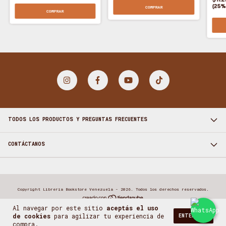
(25%
COMPRAR
COMPRAR
TODOS LOS PRODUCTOS Y PREGUNTAS FRECUENTES
CONTÁCTANOS
Copyright Librería Bookstore Venezuela - 2026. Todos los derechos reservados.
Al navegar por este sitio
aceptás el uso
de cookies
para agilizar tu experiencia de
ENTENDIDO
compra.