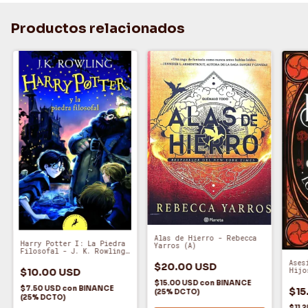
Productos relacionados
Alas de Hierro - Rebecca
Harry Potter I: La Piedra
Yarros (A)
Filosofal - J. K. Rowling
(A)
Ases
$20.00 USD
Hijo
$10.00 USD
del 
$15.00 USD
con
BINANCE
$7.50 USD
con
BINANCE
$15
(25% DCTO)
(25% DCTO)
$11.