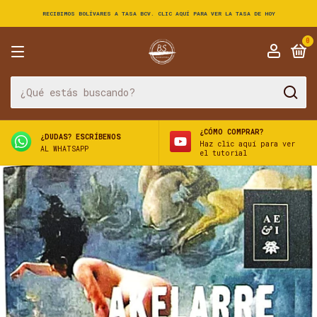
RECIBIMOS BOLÍVARES A TASA BCV. CLIC AQUÍ PARA VER LA TASA DE HOY
0
¿CÓMO COMPRAR?
¿DUDAS? ESCRÍBENOS
Haz clic aquí para ver
AL WHATSAPP
el tutorial