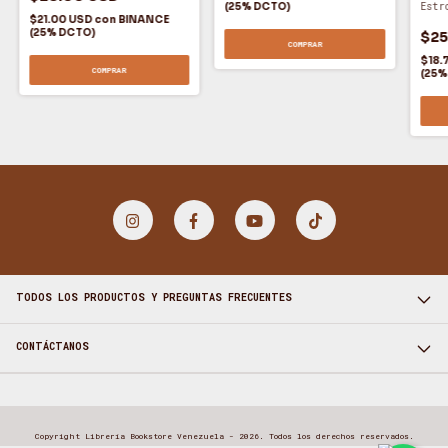
(25% DCTO)
Estr
- Jo
$21.00 USD
con
BINANCE
(25% DCTO)
$25
COMPRAR
$18.
COMPRAR
(25%
TODOS LOS PRODUCTOS Y PREGUNTAS FRECUENTES
CONTÁCTANOS
Copyright Librería Bookstore Venezuela - 2026. Todos los derechos reservados.