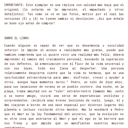
IMPORTANTE: Este ejemplar es una réplica con calidad más baja que el
original (lo notarás en la impresión, el empastado y otros
detallitos). Tal como se ve en las fotos, motivo por el cual las
versiones (E) y (A) no tienen cambio ni devolución. ¡Así que échale
un buen ojo antes de comprar!
SOBRE EL LIBRO:
Cuando alguien es capaz de ver que su desarmonía u oscuridad
interior le impide el acceso a realidades más gratas, puede que
también comprenda que si quiere vivir una realidad más feliz, deberá
emprender el camino del crecimiento personal, buscando la superación
de sus defectos, la armonización con el fluir de la vida universal y
con sus leyes, todo eso lleva al despertar. Una persona
relativamente despierta siente que la vida es hermosa, que es una
oportunidad extraordinaria para amar, disfrutar, crecer y ayudar a
otros, aunque haya momentos duros." Pedro, un niño de diez años,
pasa sus vacaciones de verano en un pueblo costero. Una noche, en la
playa, traba amistad con un "niño" extraterrestre llamado Ami. Junto
a su nuevo amigo, vivirá una serie de experiencias insólitas y
sorprendentes: recibirá unas breves lecciones de vuelo, luego, él y
Ami viajaran a bordo de una nave espacial por diversos lugares del
planeta e incluso visitarán otros mundos. Ami le enseñará a Pedro
que el Amor es la ley fundamental del universo, que la evolución no
es otra cosa que acercarse al Amor y que el ego es la barrera que
nos frena y que impide que se manifiesten nuestros mejores
sentimientos.