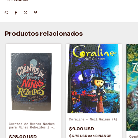
Productos relacionados
Coraline - Neil Gaiman (A)
Cuentos de Buenas Noches
para Niñas Rebeldes I -
$9.00 USD
Elena Favilli y Francesca
Cavallo (O)
$6.75 USD
con
BINANCE
$28.00 USD
Cuen