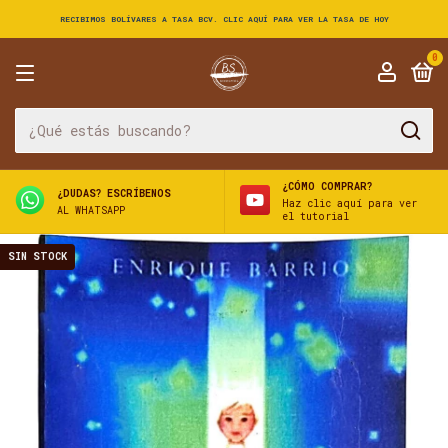
RECIBIMOS BOLÍVARES A TASA BCV. CLIC AQUÍ PARA VER LA TASA DE HOY
0
¿CÓMO COMPRAR?
¿DUDAS? ESCRÍBENOS
Haz clic aquí para ver
AL WHATSAPP
el tutorial
SIN STOCK