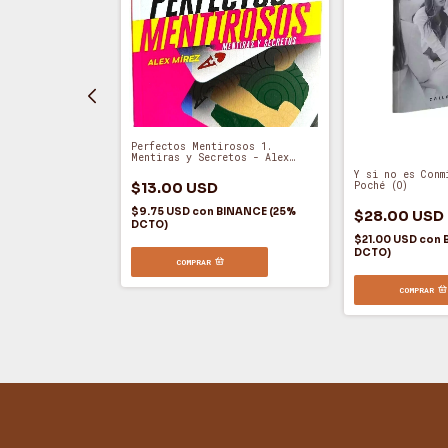
Perfectos Mentirosos 1.
Mentiras y Secretos - Alex
Mírez (A)
Y si no es Conm
Poché (O)
$13.00 USD
r - Colleen
$9.75 USD
con
BINANCE (25%
$28.00 USD
DCTO)
$21.00 USD
con
DCTO)
COMPRAR
INANCE (25%
COMPRAR