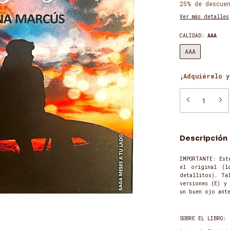
25% de descue
Ver más detalles
CALIDAD:
AAA
AAA
¡Adquiérelo y
Descripción
IMPORTANTE: Est
el original (l
detallitos). Ta
versiones (E) y
un buen ojo ant
SOBRE EL LIBRO: