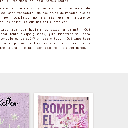
re 3: Tres Meses de Joana Marcús Sastre
eía en el compromiso, y hasta ahora no le había ido
a del amor verdadero, de ese cruce de miradas que te
a por completo, no era más que un argumento
de las películas que más solía criticar.
importaba que hubiera conocido a Jenna?, ¿Qué
saban tanto tiempo juntos?, ¿Qué importaba si, poco
iéndole su corazón? y, sobre todo, ¿Qué importaba
e se rompiera?, en tres meses pueden ocurrir muchas
rse es una de ellas. Jack Ross no iba a ser menos.