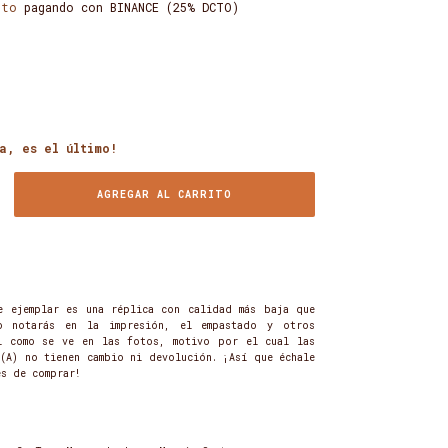
nto
pagando con BINANCE (25% DCTO)
a, es el último!
e ejemplar es una réplica con calidad más baja que
o notarás en la impresión, el empastado y otros
l como se ve en las fotos, motivo por el cual las
 (A) no tienen cambio ni devolución. ¡Así que échale
es de comprar!