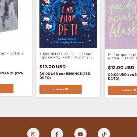
igo - Calle y
A Dos Metros de Ti - Rachael
El Día que dejó
Lippincott, Mikki Daughtry y
Alaska - Alice 
Tobias Laconis (A)
$12.00 USD
$12.00 USD
BINANCE (25%
$9.00 USD
con
BINANCE (25%
$9.00 USD
con
B
DCTO)
DCTO)
COMPRAR
COMPRAR