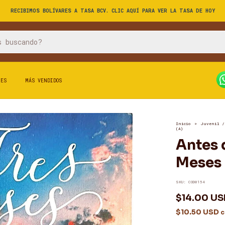
RECIBIMOS BOLÍVARES A TASA BCV. CLIC AQUÍ PARA VER LA TASA DE HOY
TES
MÁS VENDIDOS
Inicio
>
Juvenil /
(A)
Antes d
Meses 
SKU:
COD0154
$14.00 U
$10.50 USD
c