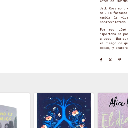
Antes de Diciemb
Jack Ross no cr
mal. La fantasí
cambia la vid
sobreexplotado 
Por eso, ¿Qué 
importaba si pa
a poco, iba abr
el riesgo de qu
cosas, y enamora