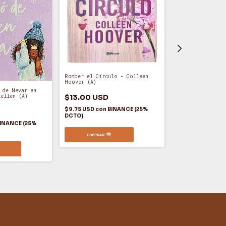
Romper el Círculo - Colleen
Hoover (A)
A Través de mi V
 de Nevar en
Godoy (A)
$13.00 USD
Kellen (A)
$9.75 USD
con
BINANCE (25%
$12.00 USD
DCTO)
$9.00 USD
con
B
INANCE (25%
DCTO)
COMPRAR
COMPRAR