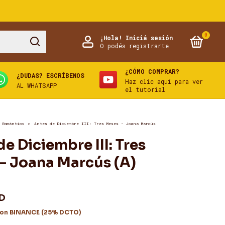
0
¡Hola!
Iniciá sesión
O podés registrarte
¿CÓMO COMPRAR?
¿DUDAS? ESCRÍBENOS
Haz clic aquí para ver
AL WHATSAPP
el tutorial
 Romántico
>
Antes de Diciembre III: Tres Meses - Joana Marcús
e Diciembre III: Tres
- Joana Marcús (A)
SD
on
BINANCE (25% DCTO)