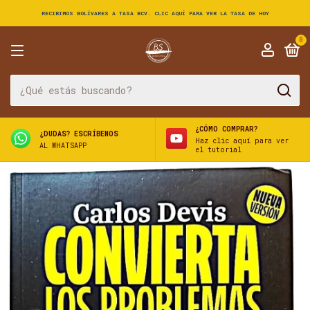
RECIBIMOS BOLÍVARES A TASA BCV. CLIC AQUÍ PARA VER LA TASA DE HOY
0
¿CÓMO COMPRAR?
¿DUDAS? ESCRÍBENOS
Haz clic aquí para ver
AL WHATSAPP
el tutorial