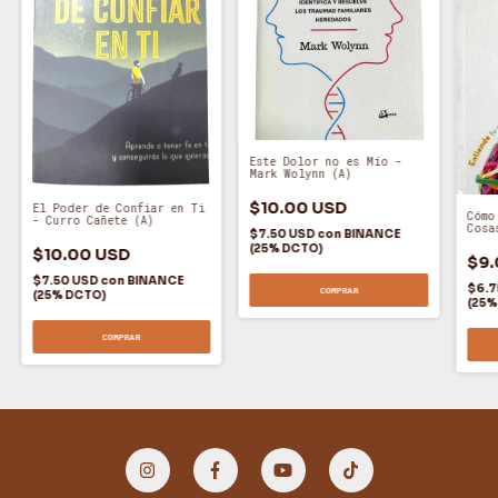
Este Dolor no es Mío -
Mark Wolynn (A)
$10.00 USD
El Poder de Confiar en Ti
Cómo
- Curro Cañete (A)
Cosa
$7.50 USD
con
BINANCE
Roja
(25% DCTO)
$10.00 USD
$9.
$7.50 USD
con
BINANCE
$6.7
COMPRAR
(25% DCTO)
(25%
COMPRAR