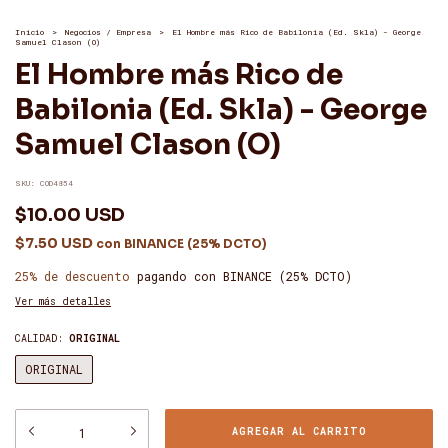
Inicio
>
Negocios / Empresa
>
El Hombre más Rico de Babilonia (Ed. Skla) - George
Samuel Clason (O)
El Hombre más Rico de
Babilonia (Ed. Skla) - George
Samuel Clason (O)
SKU:
COD4854
$10.00 USD
$7.50 USD
con
BINANCE (25% DCTO)
25% de descuento
pagando con BINANCE (25% DCTO)
Ver más detalles
CALIDAD:
ORIGINAL
ORIGINAL