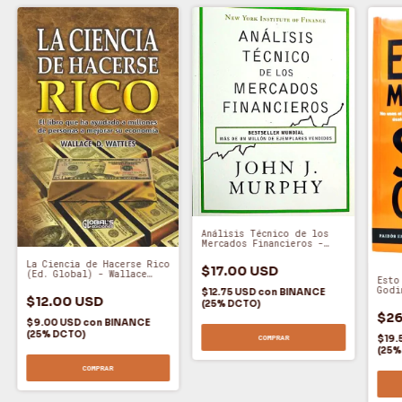
Análisis Técnico de los
Mercados Financieros -
John J. Murphy (A)
La Ciencia de Hacerse Rico
$17.00 USD
(Ed. Global) - Wallace
Esto
Wattles (O)
Godi
$12.75 USD
con
BINANCE
$12.00 USD
(25% DCTO)
$26
$9.00 USD
con
BINANCE
(25% DCTO)
$19.
COMPRAR
(25%
COMPRAR