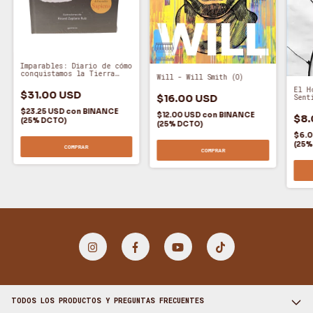
Imparables: Diario de cómo
conquistamos la Tierra
Will - Will Smith (O)
(Tapa Dura) - Yuval Noah
Harari (O)
El H
$31.00 USD
$16.00 USD
Sent
(A)
$23.25 USD
con
BINANCE
$12.00 USD
con
BINANCE
$8.
(25% DCTO)
(25% DCTO)
$6.
(25%
COMPRAR
COMPRAR
TODOS LOS PRODUCTOS Y PREGUNTAS FRECUENTES