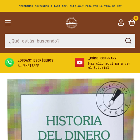
RECIBIMOS BOLÍVARES A TASA BCV. CLIC AQUÍ PARA VER LA TASA DE HOY
0
¿CÓMO COMPRAR?
¿DUDAS? ESCRÍBENOS
Haz clic aquí para ver
AL WHATSAPP
el tutorial