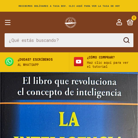
RECIBIMOS BOLÍVARES A TASA BCV. CLIC AQUÍ PARA VER LA TASA DE HOY
0
¿CÓMO COMPRAR?
¿DUDAS? ESCRÍBENOS
Haz clic aquí para ver
AL WHATSAPP
el tutorial