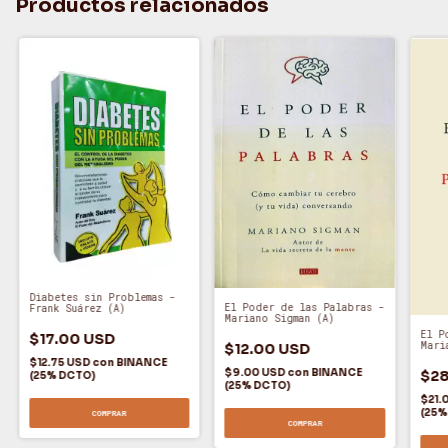
Productos relacionados
Diabetes sin Problemas -
El Poder de las Palabras -
Frank Suárez (A)
Mariano Sigman (A)
El P
$17.00 USD
Mari
$12.00 USD
$12.75 USD
con
BINANCE
$9.00 USD
con
BINANCE
$28
(25% DCTO)
(25% DCTO)
$21.
(25%
COMPRAR
COMPRAR