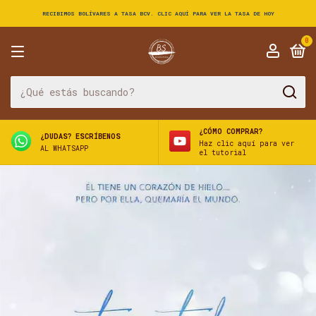
RECIBIMOS BOLÍVARES A TASA BCV. CLIC AQUÍ PARA VER LA TASA DE HOY
0
¿CÓMO COMPRAR?
¿DUDAS? ESCRÍBENOS
Haz clic aquí para ver
AL WHATSAPP
el tutorial