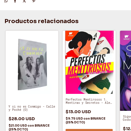
Productos relacionados
Perfectos Mentirosos 1.
Mentiras y Secretos - Alex
Mírez (A)
Y si no es Conmigo - Calle
y Poché (O)
$13.00 USD
Sigu
$28.00 USD
$9.75 USD
con
BINANCE
Godo
(25% DCTO)
$21.00 USD
con
BINANCE
$12
(25% DCTO)