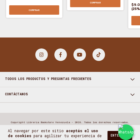
COMPRAR
$9.
(25%
COMPRAR
TODOS LOS PRODUCTOS Y PREGUNTAS FRECUENTES
CONTÁCTANOS
Copyright Librería Bookstore Venezuela - 2026. Todos los derechos reservados.
Al navegar por este sitio
aceptás el uso
de cookies
para agilizar tu experiencia de
ENTENDIDO