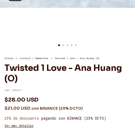
Inicio
>
Juvenil / Romántico
>
Twisted 1 Love - Ana Huang (O)
Twisted 1 Love - Ana Huang
(O)
SKU:
COD3671
$28.00 USD
$21.00 USD
con
BINANCE (25% DCTO)
25% de descuento
pagando con BINANCE (25% DCTO)
Ver más detalles