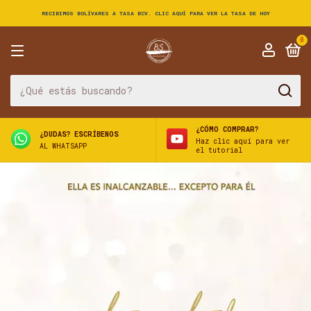
RECIBIMOS BOLÍVARES A TASA BCV. CLIC AQUÍ PARA VER LA TASA DE HOY
0
¿CÓMO COMPRAR?
¿DUDAS? ESCRÍBENOS
Haz clic aquí para ver
AL WHATSAPP
el tutorial