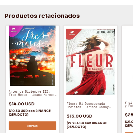
Productos relacionados
Antes de Diciembre III:
Tres Meses - Joana Marcús
(A)
Y si
$14.00 USD
Fleur: Mi Desesperada
y Po
Decisión - Ariana Godoy
(A)
$10.50 USD
con
BINANCE
$28
(25% DCTO)
$13.00 USD
$21.
$9.75 USD
con
BINANCE
(25%
COMPRAR
(25% DCTO)