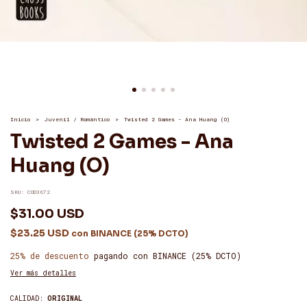
Inicio
>
Juvenil / Romántico
>
Twisted 2 Games - Ana Huang (O)
Twisted 2 Games - Ana
Huang (O)
SKU:
COD3672
$31.00 USD
$23.25 USD
con
BINANCE (25% DCTO)
25% de descuento
pagando con BINANCE (25% DCTO)
Ver más detalles
CALIDAD:
ORIGINAL