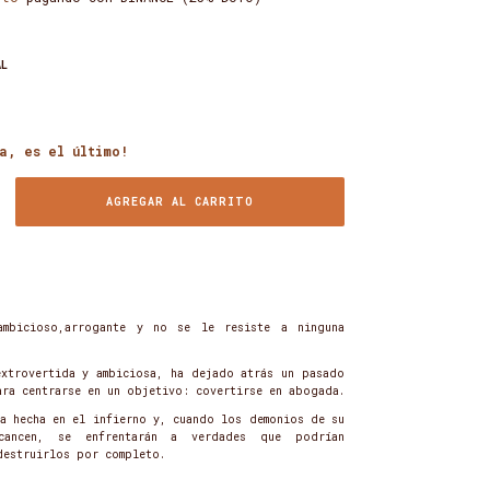
AL
a, es el último!
ambicioso,arrogante y no se le resiste a ninguna
extrovertida y ambiciosa, ha dejado atrás un pasado
ara centrarse en un objetivo: covertirse en abogada.
ja hecha en el infierno y, cuando los demonios de su
cancen, se enfrentarán a verdades que podrían
destruirlos por completo.