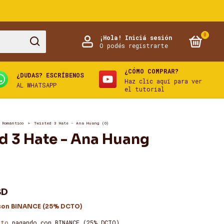
0
¡Hola!
Iniciá sesión
O podés registrarte
¿CÓMO COMPRAR?
¿DUDAS? ESCRÍBENOS
Haz clic aquí para ver
AL WHATSAPP
el tutorial
 Romántico
>
Twisted 3 Hate - Ana Huang (O)
d 3 Hate - Ana Huang
SD
con
BINANCE (25% DCTO)
nto
pagando con BINANCE (25% DCTO)