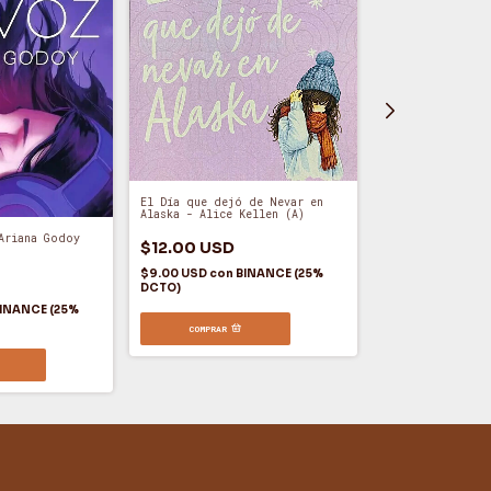
A Través de mi V
El Día que dejó de Nevar en
Godoy (A)
Alaska - Alice Kellen (A)
Ariana Godoy
$12.00 USD
$12.00 USD
$9.00 USD
con
B
$9.00 USD
con
BINANCE (25%
DCTO)
DCTO)
INANCE (25%
COMPRAR
COMPRAR