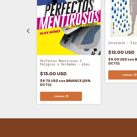
Invisible - Elo
rosos 1.
etos - Alex
$12.00 USD
$9.00 USD
con
B
Perfectos Mentirosos 2.
DCTO)
Peligros y Verdades - Alex
INANCE (25%
Mírez (A)
$13.00 USD
COMPRAR
$9.75 USD
con
BINANCE (25%
DCTO)
COMPRAR