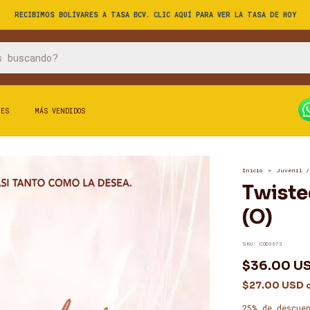
RECIBIMOS BOLÍVARES A TASA BCV. CLIC AQUÍ PARA VER LA TASA DE HOY
TES
MÁS VENDIDOS
Inicio
>
Juvenil /
Twiste
(O)
SKU:
COD3673
$36.00 U
$27.00 USD
25% de descue