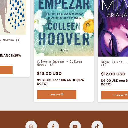
y Moreno (A)
INANCE (25%
Volver a Empezar - Colleen
Sigue Mi Voz - 
Hoover (A)
(A)
$13.00 USD
$12.00 USD
$9.75 USD
con
BINANCE (25%
$9.00 USD
con
B
DCTO)
DCTO)
COMPRAR
COMPRAR